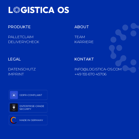
PRODUKTE
ABOUT
PALLETCLAIM
TEAM
DELIVERYCHECK
KARRIERE
LEGAL
KONTAKT
DATENSCHUTZ
INFO@LOGISTICA-OS.COM
IMPRINT
+49 155 670 45706